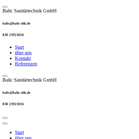
Skip
to
Balic Sanitärtechnik GmbH
content
balic@balic-shk.de
030 23921816
Start
über uns
Kontakt
Referenzen
Balic Sanitärtechnik GmbH
balic@balic-shk.de
030 23921816
Start
über uns